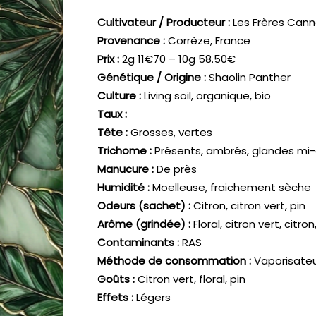
Cultivateur / Producteur :
Les Frères Can
Provenance :
Corrèze, France
Prix :
2g 11€70 – 10g 58.50€
Génétique / Origine :
Shaolin Panther
Culture :
Living soil, organique, bio
Taux :
Tête :
Grosses, vertes
Trichome :
Présents, ambrés, glandes mi
Manucure :
De près
Humidité :
Moelleuse, fraichement sèche
Odeurs (sachet) :
Citron, citron vert, pin
Arôme (grindée) :
Floral, citron vert, citron
Contaminants :
RAS
Méthode de consommation :
Vaporisate
Goûts :
Citron vert, floral, pin
Effets :
Légers