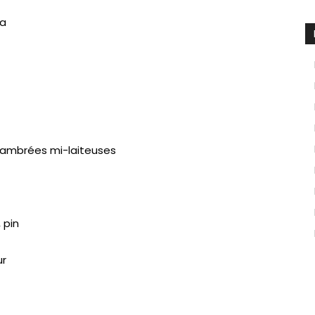
na
-ambrées mi-laiteuses
, pin
ur