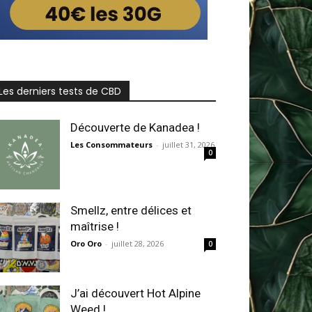
Les derniers tests de CBD
Découverte de Kanadea !
Les Consommateurs
-
juillet 31, 2026
0
Smellz, entre délices et
maîtrise !
Oro Oro
-
juillet 28, 2026
0
J’ai découvert Hot Alpine
Weed !