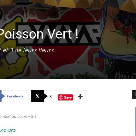
oisson Vert !
et 3 de leurs fleurs.
Facebook
X
Save
ANDATION DU MOMENT
Oro Oro