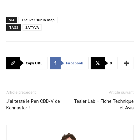
VIA
Trouver sur la map
TAGS
SATYVA
Copy URL
Facebook
X
Article précédent
Article suivant
J’ai testé le Pen CBD-V de
Tealer Lab – Fiche Technique
Kannastar !
et Avis