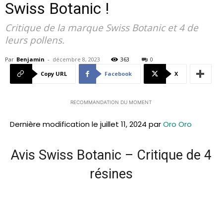
Swiss Botanic !
Critique de la marque Swiss Botanic et 4 de
leurs pollens.
Par
Benjamin
-
décembre 8, 2023
363
0
Copy URL
Facebook
X
RECOMMANDATION DU MOMENT
Dernière modification le juillet 11, 2024 par
Oro Oro
Avis Swiss Botanic – Critique de 4
résines