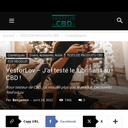
Accueil
TESTS DE PRODUITS CBD
Cosmétiques
Cosmétiques
Divers, Accessoires, Autre
TESTS DE PRODUITS CBD
TOP PRODUIT
YesforLov – J’ai testé le lubrifiant au
CBD !
Pour testeur de CBD, j'ai mouillé plus que le maillot. Découvrez
YesForLov
Par
Benjamin
-
avril 24, 2022
1466
0
Copy URL
Facebook
X