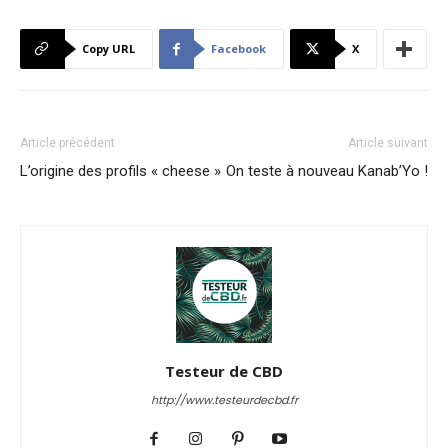
Copy URL
Facebook
X
Article précédent
Article suivant
L’origine des profils « cheese »
On teste à nouveau Kanab’Yo !
Testeur de CBD
http://www.testeurdecbd.fr