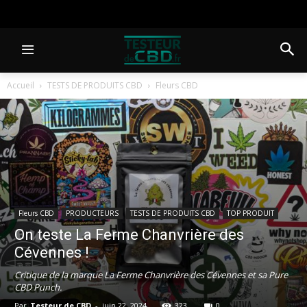
Accueil
TESTS DE PRODUITS CBD
Fleurs CBD
Fleurs CBD
PRODUCTEURS
TESTS DE PRODUITS CBD
TOP PRODUIT
On teste La Ferme Chanvrière des
Cévennes !
Critique de la marque La Ferme Chanvrière des Cévennes et sa Pure
CBD Punch.
Par
Testeur de CBD
-
juin 22, 2024
323
0