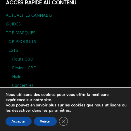
ACCÈS RAPIDE AU CONTENU
ACTUALITÉS CANNABIS
GUIDES
TOP MARQUES
TOP PRODUITS
TESTS
Fleurs CBD
Résines CBD
Huile
Concentrés
Cosmétiques
Nous utilisons des cookies pour vous offrir la meilleure
expérience sur notre site.
Comestible & Alimentation
Vous pouvez en savoir plus sur les cookies que nous utilisons ou
les désactiver dans
les paramètres
.
Divers, Accessoires, Autre
Fermer la bannière des cookies GDP
VAPE
Accepter
Rejeter
PARTENAIRES ET COUPONS