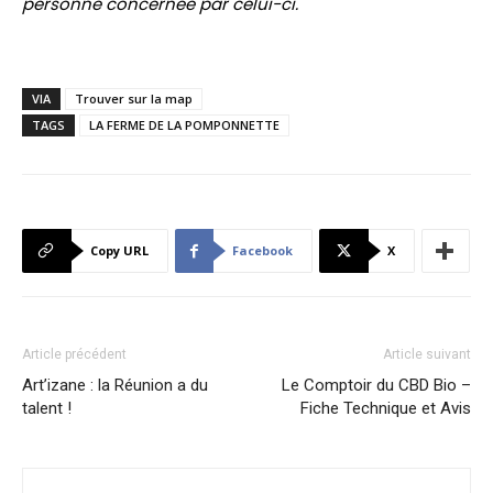
personne concernée par celui-ci.
VIA
Trouver sur la map
TAGS
LA FERME DE LA POMPONNETTE
Copy URL
Facebook
X
Article précédent
Article suivant
Art’izane : la Réunion a du
Le Comptoir du CBD Bio –
talent !
Fiche Technique et Avis