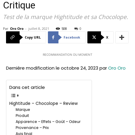
Critique
Test de la marque Hightitude et sa Chocolope.
Par
Oro Oro
-
juillet 8, 2021
508
0
Copy URL
Facebook
X
RECOMMANDATION DU MOMENT
Dernière modification le octobre 24, 2023 par
Oro Oro
Dans cet article
Hightitude – Chocolope – Review
Marque
Produit
Apparence – Effets – Goût – Odeur
Provenance – Prix
Avis final